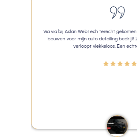
aar je
Via via bij Aslan WebTech terecht gekomen
 lang
bouwen voor mijn auto detailing bedrijf! Z
btech.
verloopt vlekkeloos. Een ech
en
ijk aan
ebouwd
's een
EER DIK
👍