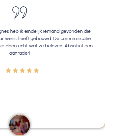
nes heb ik eindelijk iemand gevonden die
Ik ben 
aar wens heeft gebouwd. De communicatie
Aslan
n ze doen echt wat ze beloven. Absoluut een
was va
aanrader!
Petr
zetten 
ze éc
experti
trots 
mij