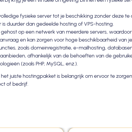
ierbij krijg je een virtuele omgeving binnen een fysieke ser
volledige fysieke server tot je beschikking zonder deze te
r is duurder dan gedeelde hosting of VPS-hosting.
e gehost op een netwerk van meerdere servers, waardoor h
aanvraag en kan zorgen voor hoge beschikbaarheid van je
uncties, zoals domeinregistratie, e-mailhosting, datab
aanbieden, afhankelijk van de behoeften van de gebruike
logieën (zoals PHP, MySQL, enz.).
 het juiste hostingpakket is belangrijk om ervoor te zorgen
t of bedrijf.