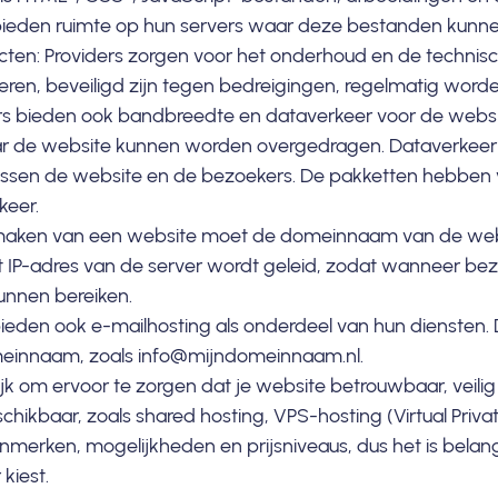
 bieden ruimte op hun servers waar deze bestanden kunn
ten: Providers zorgen voor het onderhoud en de technisc
eren, beveiligd zijn tegen bedreigingen, regelmatig word
rs bieden ook bandbreedte en dataverkeer voor de websi
r de website kunnen worden overgedragen. Dataverkeer v
sen de website en de bezoekers. De pakketten hebben v
keer.
en maken van een website moet de domeinnaam van de web
 IP-adres van de server wordt geleid, zodat wanneer b
unnen bereiken.
bieden ook
e-mailhosting
als onderdeel van hun diensten. D
einnaam, zoals info@mijndomeinnaam.nl.
rijk om ervoor te zorgen dat je website betrouwbaar, veilig
schikbaar, zoals shared hosting,
VPS-hosting
(Virtual Priv
 kenmerken, mogelijkheden en prijsniveaus, dus het is bela
kiest.