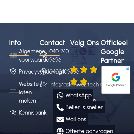
Info
Contact
Volg Ons
Officieel
Google
Algemene
040 240
voorwaarden
9696
Partner
Privacyverklaring
0402409696
Website
info@aslanwebtech.nl
4.9/5
laten
WhatsApp
sterren op
maken
Beller is sneller
Google
Kennisbank
Mail ons
Offerte aanvragen