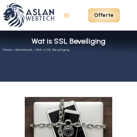
Offerte
Wat is SSL Beveiliging
Home
»
Kennisbank
»
Wat is SSL Beveiliging