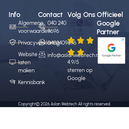
Info
Contact
Volg Ons
Officieel
Google
Algemene
040 240
voorwaarden
9696
Partner
Privacyverklaring
0402409696
Website
info@aslanwebtech.nl
4.9/5
laten
sterren op
maken
Google
Kennisbank
Copyright© 2026
Aslan Webtech
All rights reserved.