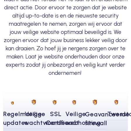
direct actie. Door ervoor te zorgen dat je website
altijd up-to-date is en de nieuwste security
maatregelen te nemen, zorgen wij ervoor dat
jouw veilige website optimaal beveiligd is. We
zorgen ervoor dat jouw business lekker veilig door
kan draaien. Zo hoef jij je nergens zorgen over te
maken. Laat je website onderhouden door onze
experts zodat jij onbezorgd en veilig kunt verder
ondernemen!
Regelmatige
Veilige
SSL
Veilige
Tweesta
Geavanceerde
updates
wachtwoorden
Certificaat
webhosting
firewall