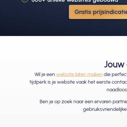
Gratis prijsindicat
Jouw 
Wil je een
website laten maken
die perfect
tijdperk is je website vaak het eerste conta
naadloos 
Ben je op zoek naar een ervaren partne
gebruiksvriendelijk