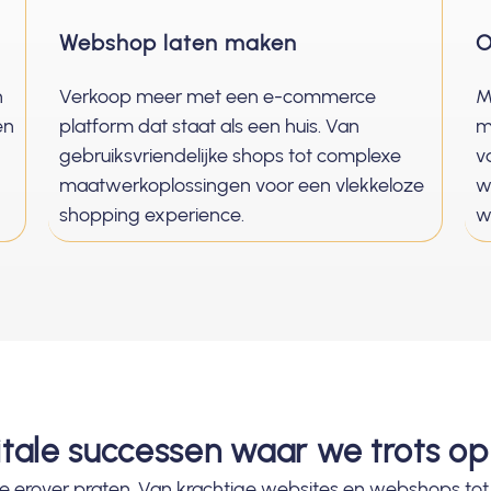
Webshop laten maken
O
n
Verkoop meer met een e-commerce
M
en
platform dat staat als een huis. Van
m
gebruiksvriendelijke shops tot complexe
v
maatwerkoplossingen voor een vlekkeloze
w
shopping experience.
w
itale successen waar we trots op 
 we erover praten. Van krachtige websites en webshops tot