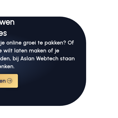
uwen
es
 je online groei te pakken? Of
e wilt laten maken of je
eden, bij Aslan Webtech staan
enken.
nen