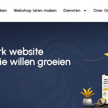
aken
Webshop laten maken
Diensten
Over O
k website
e willen groeien