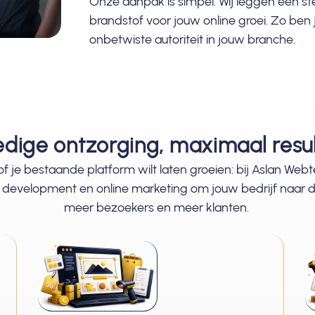
Onze aanpak is simpel: Wij leggen een st
brandstof voor jouw online groei. Zo ben j
onbetwiste autoriteit in jouw branche.
edige ontzorging, maximaal resu
f je bestaande platform wilt laten groeien: bij Aslan Webte
, development en online marketing om jouw bedrijf naar 
meer bezoekers en meer klanten.