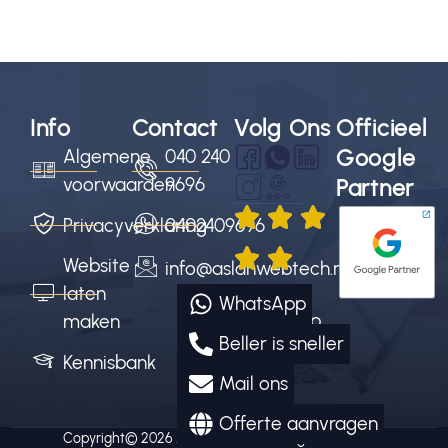
Info
Contact
Volg Ons
Officieel
Google
Algemene
040 240
voorwaarden
9696
Partner
Privacyverklaring
0402409696
Website
info@aslanwebtech.nl
4.9/5
laten
WhatsApp
sterren op
maken
Beller is sneller
Google
Kennisbank
Mail ons
Offerte aanvragen
Copyright© 2026
Aslan Webtech
All rights reserved.