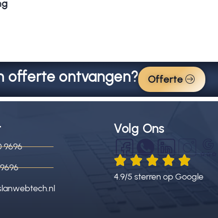
ng
en offerte ontvangen?
Offerte
t
Volg Ons
0 9696
9696
4.9/5 sterren op Google
slanwebtech.nl