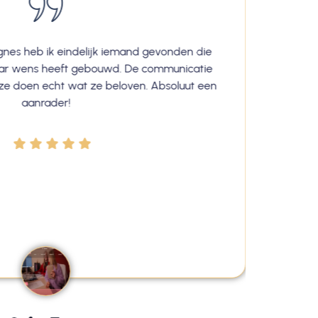
nes heb ik eindelijk iemand gevonden die
Ik ben 
aar wens heeft gebouwd. De communicatie
Aslan
n ze doen echt wat ze beloven. Absoluut een
was va
aanrader!
Petr
zetten 
ze éc
experti
trots 
mij