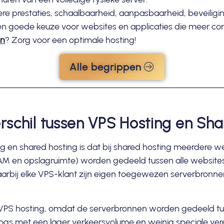
e prestaties, schaalbaarheid, aanpasbaarheid, beveiligin
en goede keuze voor websites en applicaties die meer contr
en
? Zorg voor een optimale hosting!
Alle begrippen
erschil tussen VPS Hosting en Sh
ing en shared hosting is dat bij shared hosting meerdere 
M en opslagruimte) worden gedeeld tussen alle websites. 
aarbij elke VPS-klant zijn eigen toegewezen serverbronne
VPS hosting, omdat de serverbronnen worden gedeeld tus
ogs met een lager verkeersvolume en weinig speciale vere