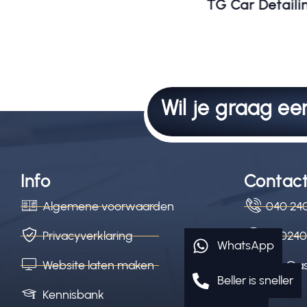
TG Car Detaili
Wil je graag e
Info
Contac
Algemene voorwaarden
040 24
Privacyverklaring
040240
WhatsApp
Website laten maken
info@a
Beller is sneller
Kennisbank