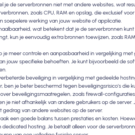
l je de serverbronnen niet met andere websites, wat result
bronnen, zoals CPU, RAM en opslag, die exclusief voor j
en soepelere werking van jouw website of applicatie.
haalbaarheid, wat betekent dat je de serverbronnen kun
ngt, kun je eenvoudig extra bronnen toewijzen, zoals RA
je meer controle en aanpasbaarheid in vergelijking met g
aan jouw specifieke behoeften. Je kunt bijvoorbeeld de s
en.
 verbeterde
beveiliging
in vergelijking met gedeelde hosti
r, ben je beter beschermd tegen beveiligingsrisico’s die k
over beveiligingsmaatregelen, zoals firewall-configuraties
n je niet afhankelijk van andere gebruikers op de server.
et gedrag van andere websites op de server.
aak een goede balans tussen prestaties en kosten. Hoew
 dedicated hosting. Je betaalt alleen voor de serverbronn
huren van een volledige fysieke server.