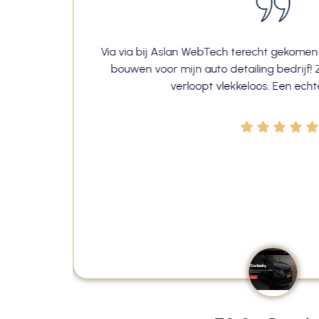
aar je
Via via bij Aslan WebTech terecht gekomen
 lang
bouwen voor mijn auto detailing bedrijf! Z
btech.
verloopt vlekkeloos. Een ech
en
ijk aan
ebouwd
's een
EER DIK
👍