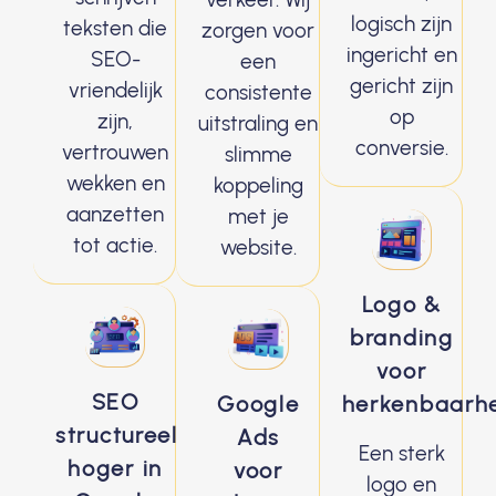
logisch zijn
teksten die
zorgen voor
ingericht en
SEO-
een
gericht zijn
vriendelijk
consistente
op
zijn,
uitstraling en
conversie.
vertrouwen
slimme
wekken en
koppeling
aanzetten
met je
tot actie.
website.
Logo &
branding
voor
SEO
Google
herkenbaarh
structureel
Ads
Een sterk
hoger in
voor
logo en