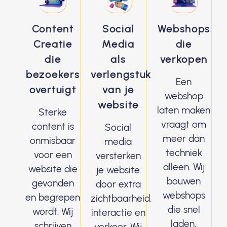
Content
Social
Webshops
Creatie
Media
die
die
als
verkopen
bezoekers
verlengstuk
Een
overtuigt
van je
webshop
website
laten maken
Sterke
vraagt om
content is
Social
meer dan
onmisbaar
media
techniek
voor een
versterken
alleen. Wij
website die
je website
bouwen
gevonden
door extra
webshops
en begrepen
zichtbaarheid,
die snel
wordt. Wij
interactie en
laden,
schrijven
verkeer. Wij