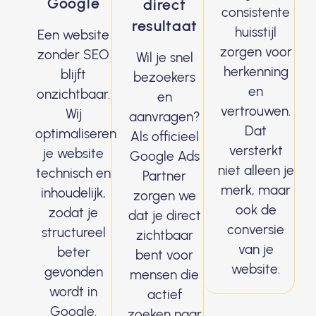
Google
direct
consistente
resultaat
huisstijl
Een website
zorgen voor
zonder SEO
Wil je snel
herkenning
blijft
bezoekers
en
onzichtbaar.
en
vertrouwen.
Wij
aanvragen?
Dat
optimaliseren
Als officieel
versterkt
je website
Google Ads
niet alleen je
technisch en
Partner
merk, maar
inhoudelijk,
zorgen we
ook de
zodat je
dat je direct
conversie
structureel
zichtbaar
van je
beter
bent voor
website.
gevonden
mensen die
wordt in
actief
Google.
zoeken naar