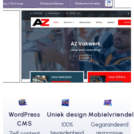
WordPress
Uniek design
Mobielvriendel
CMS
100%
Gegarandeerd
tevredenheid
responsive
Zelf content