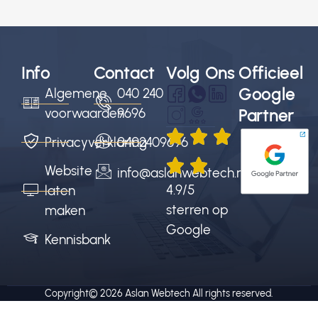
Info
Contact
Volg Ons
Officieel
Google
Algemene
040 240
voorwaarden
9696
Partner
Privacyverklaring
0402409696
Website
info@aslanwebtech.nl
4.9/5
laten
sterren op
maken
Google
Kennisbank
Copyright© 2026
Aslan Webtech
All rights reserved.