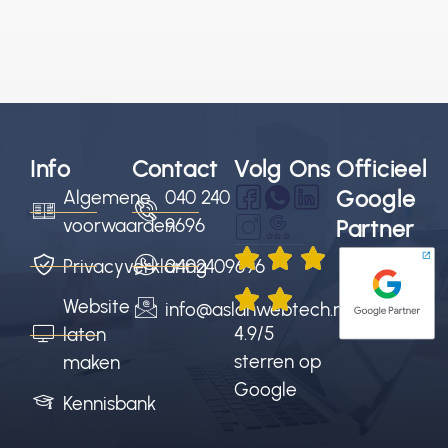
Info
Contact
Volg Ons
Officieel
Google
Algemene
040 240
voorwaarden
9696
Partner
Privacyverklaring
0402409696
Website
info@aslanwebtech.nl
4.9/5
laten
sterren op
maken
Google
Kennisbank