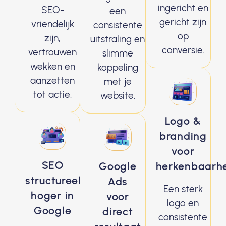
ingericht en
SEO-
een
gericht zijn
vriendelijk
consistente
op
zijn,
uitstraling en
conversie.
vertrouwen
slimme
wekken en
koppeling
aanzetten
met je
tot actie.
website.
Logo &
branding
voor
SEO
Google
herkenbaarh
structureel
Ads
Een sterk
hoger in
voor
logo en
Google
direct
consistente