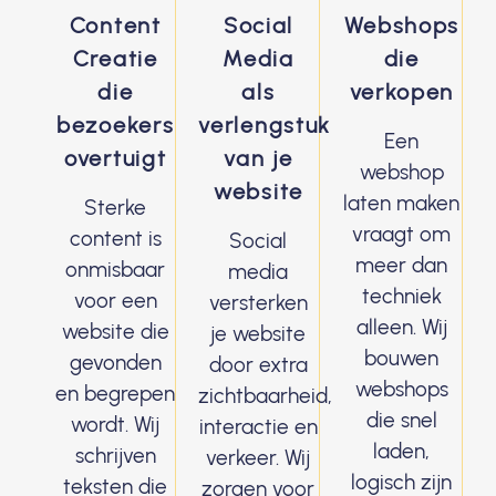
Content
Social
Webshops
Creatie
Media
die
die
als
verkopen
bezoekers
verlengstuk
Een
overtuigt
van je
webshop
website
laten maken
Sterke
vraagt om
content is
Social
meer dan
onmisbaar
media
techniek
voor een
versterken
alleen. Wij
website die
je website
bouwen
gevonden
door extra
webshops
en begrepen
zichtbaarheid,
die snel
wordt. Wij
interactie en
laden,
schrijven
verkeer. Wij
logisch zijn
teksten die
zorgen voor