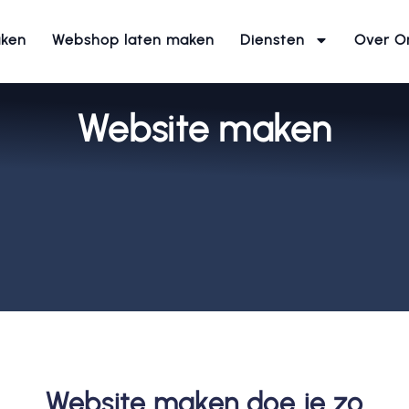
aken
Webshop laten maken
Diensten
Over O
Website maken
Website maken doe je zo