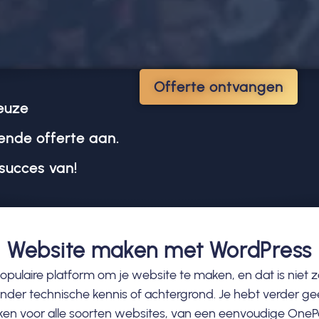
Offerte ontvangen
euze
vende offerte aan.
succes van!
Website maken met WordPress
pulaire platform om je website te maken, en dat is niet z
zonder technische kennis of achtergrond. Je hebt verder g
iken voor alle soorten websites, van een eenvoudige OneP