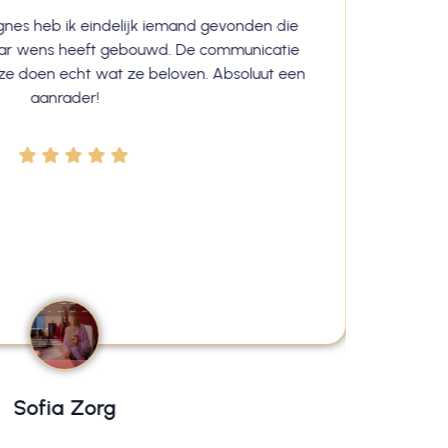
nes heb ik eindelijk iemand gevonden die
Ik ben 
aar wens heeft gebouwd. De communicatie
Aslan
n ze doen echt wat ze beloven. Absoluut een
was va
aanrader!
Petr
zetten 
ze éc
experti
trots 
mij
Sofia Zorg