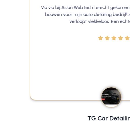
aar je
Via via bij Aslan WebTech terecht gekomen
 lang
bouwen voor mijn auto detailing bedrijf! Z
btech.
verloopt vlekkeloos. Een ech
en
ijk aan
ebouwd
's een
EER DIK
👍
TG Car Detaili