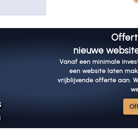
Offer
nieuwe website
Vanaf een minimale invest
een website laten mak
vrijblijvende offerte aan.
w
s
Of
n