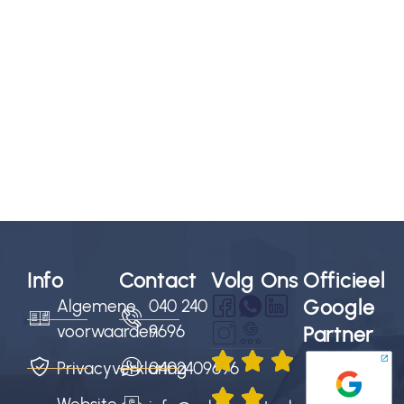
Info
Contact
Volg Ons
Officieel
Google
Algemene
040 240
voorwaarden
9696
Partner
Privacyverklaring
0402409696