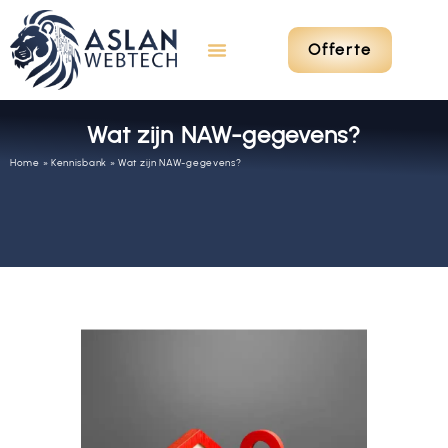
Offerte
Wat zijn NAW-gegevens?
Home
»
Kennisbank
»
Wat zijn NAW-gegevens?