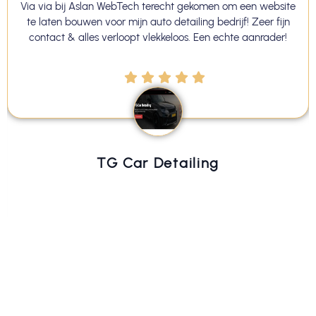
ebTech terecht gekomen om een website
Na drie eerdere c
r mijn auto detailing bedrijf! Zeer fijn
gevonden die mijn
rloopt vlekkeloos. Een echte aanrader!
gebouwd. De communica
echt wat ze be
 Car Detailing