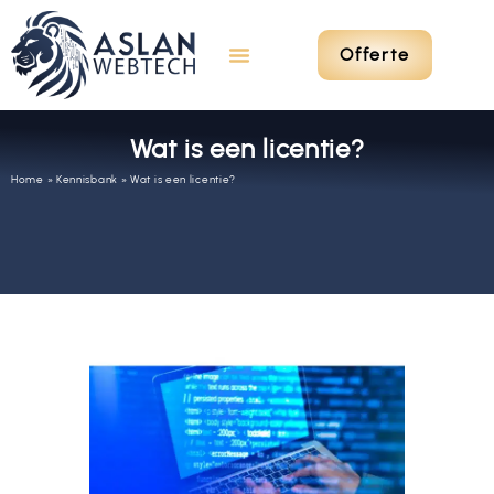
Offerte
Wat is een licentie?
Home
»
Kennisbank
»
Wat is een licentie?