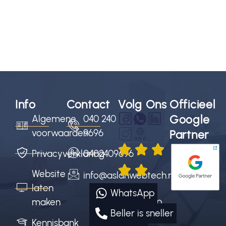
Info
Contact
Volg Ons
Officieel
Google
Algemene
040 240
voorwaarden
9696
Partner
Privacyverklaring
0402409696
Website
info@aslanwebtech.nl
4.9/5
laten
WhatsApp
sterren op
maken
Beller is sneller
Google
Kennisbank