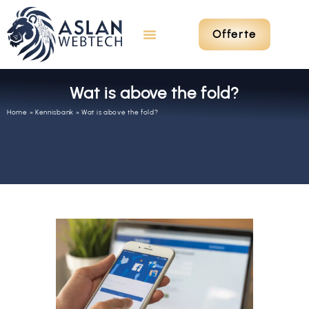
Offerte
Wat is above the fold?
Home
»
Kennisbank
»
Wat is above the fold?