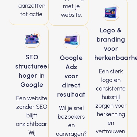
aanzetten
met je
tot actie.
website.
Logo &
branding
voor
SEO
Google
herkenbaarh
structureel
Ads
Een sterk
hoger in
voor
logo en
Google
direct
consistente
resultaat
huisstijl
Een website
zorgen voor
zonder SEO
Wil je snel
herkenning
blijft
bezoekers
en
onzichtbaar.
en
vertrouwen.
Wij
aanvragen?