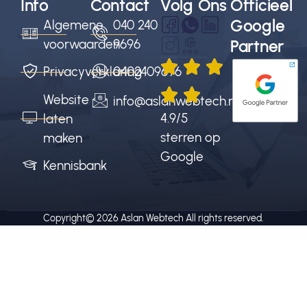
Info
Contact
Volg Ons
Officieel
Google
Algemene
040 240
voorwaarden
9696
Partner
Privacyverklaring
0402409696
Website
info@aslanwebtech.nl
4.9/5
laten
sterren op
maken
Google
Kennisbank
Copyright© 2026
Aslan Webtech
All rights reserved.