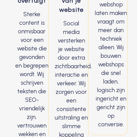
overtuigt
van je
webshop
website
laten maken
Sterke
vraagt om
content is
Social
meer dan
onmisbaar
media
techniek
voor een
versterken
alleen. Wij
website die
je website
bouwen
gevonden
door extra
webshops
en begrepen
zichtbaarheid,
die snel
wordt. Wij
interactie en
laden,
schrijven
verkeer. Wij
logisch zijn
teksten die
zorgen voor
ingericht en
SEO-
een
gericht zijn
vriendelijk
consistente
op
zijn,
uitstraling en
conversie.
vertrouwen
slimme
wekken en
koppeling