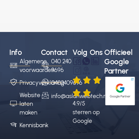
Info
Contact
Volg Ons
Officieel
Google
Algemene
040 240
voorwaarden
9696
Partner
Privacyverklaring
0402409696
Website
info@aslanwebtech.nl
4.9/5
laten
sterren op
maken
Google
Kennisbank