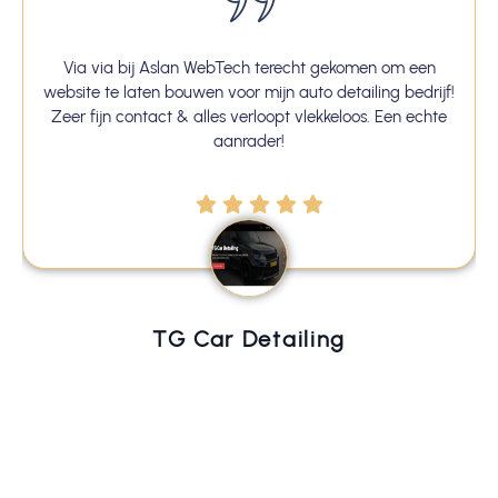
echt gekomen om een
Na drie eerdere campagnes heb ik e
auto detailing bedrijf!
gevonden die mijn website precies 
 vlekkeloos. Een echte
gebouwd. De communicatie was duideli
doen echt wat ze beloven. Absoluut
iling
Sofia Zorg