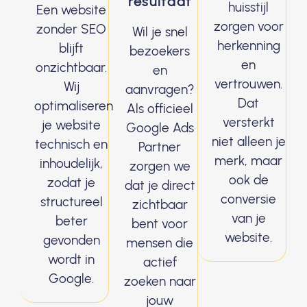
resultaat
huisstijl
Een website
zorgen voor
zonder SEO
Wil je snel
herkenning
blijft
bezoekers
en
onzichtbaar.
en
vertrouwen.
Wij
aanvragen?
Dat
optimaliseren
Als officieel
versterkt
je website
Google Ads
niet alleen je
technisch en
Partner
merk, maar
inhoudelijk,
zorgen we
ook de
zodat je
dat je direct
conversie
structureel
zichtbaar
van je
beter
bent voor
website.
gevonden
mensen die
wordt in
actief
Google.
zoeken naar
jouw