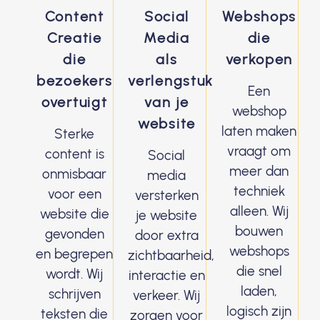
Content
Social
Webshops
Creatie
Media
die
die
als
verkopen
bezoekers
verlengstuk
Een
overtuigt
van je
webshop
website
laten maken
Sterke
vraagt om
content is
Social
meer dan
onmisbaar
media
techniek
voor een
versterken
alleen. Wij
website die
je website
bouwen
gevonden
door extra
webshops
en begrepen
zichtbaarheid,
die snel
wordt. Wij
interactie en
laden,
schrijven
verkeer. Wij
logisch zijn
teksten die
zorgen voor