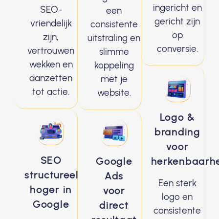
ingericht en
SEO-
een
gericht zijn
vriendelijk
consistente
op
zijn,
uitstraling en
conversie.
vertrouwen
slimme
wekken en
koppeling
aanzetten
met je
tot actie.
website.
Logo &
branding
voor
SEO
Google
herkenbaarh
structureel
Ads
Een sterk
hoger in
voor
logo en
Google
direct
consistente