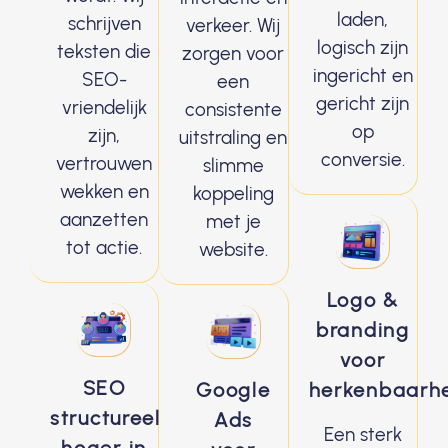
laden,
schrijven
verkeer. Wij
logisch zijn
teksten die
zorgen voor
ingericht en
SEO-
een
gericht zijn
vriendelijk
consistente
op
zijn,
uitstraling en
conversie.
vertrouwen
slimme
wekken en
koppeling
aanzetten
met je
tot actie.
website.
Logo &
branding
voor
SEO
Google
herkenbaarh
structureel
Ads
Een sterk