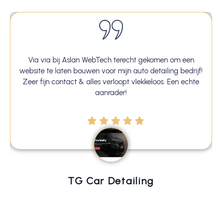
bTech terecht gekomen om een
Na drie eerdere campagnes
voor mijn auto detailing bedrijf!
gevonden die mijn website
s verloopt vlekkeloos. Een echte
gebouwd. De communicatie wa
anrader!
doen echt wat ze beloven
r Detailing
Sofia