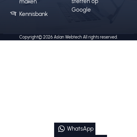
sterren op
maken
Google
Kennisbank
Copyright© 2026
Aslan Webtech
All rights reserved.
WhatsApp