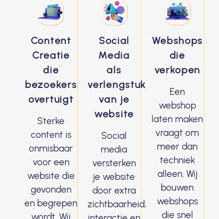
Content
Social
Webshops
Creatie
Media
die
die
als
verkopen
bezoekers
verlengstuk
Een
overtuigt
van je
webshop
website
laten maken
Sterke
vraagt om
content is
Social
meer dan
onmisbaar
media
techniek
voor een
versterken
alleen. Wij
website die
je website
bouwen
gevonden
door extra
webshops
en begrepen
zichtbaarheid,
die snel
wordt. Wij
interactie en