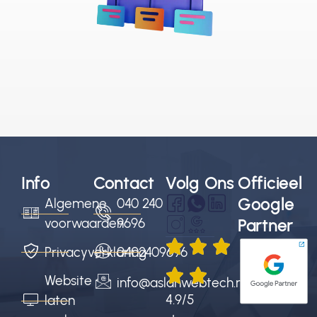
Info
Contact
Volg Ons
Officieel
Google
Algemene
040 240
voorwaarden
9696
Partner
Privacyverklaring
0402409696
Website
info@aslanwebtech.nl
4.9/5
laten