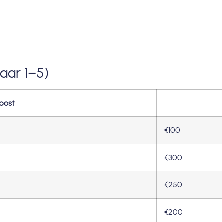
jaar 1–5)
post
€100
€300
€250
€200