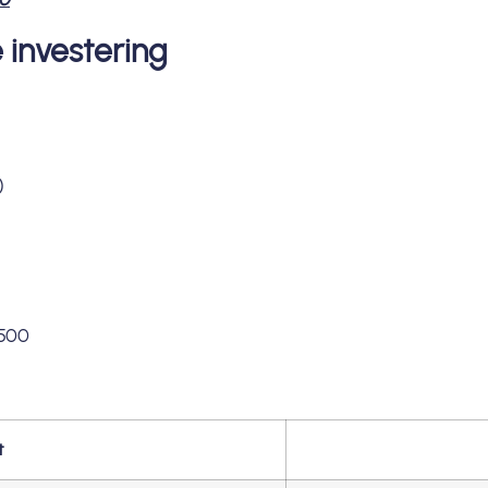
e investering
)
.500
t