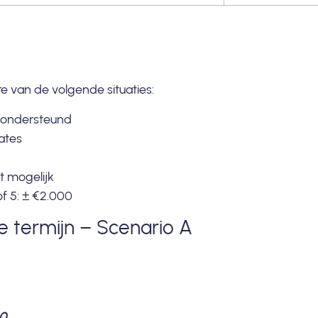
e van de volgende situaties:
 ondersteund
ates
t mogelijk
of 5: ± €2.000
e termijn – Scenario A
00