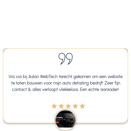
men om een website
Na drie eerdere campagnes heb ik ein
bedrijf! Zeer fijn
gevonden die mijn website precies na
n echte aanrader!
gebouwd. De communicatie was duidelijk en
echt wat ze beloven. Absoluut een